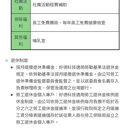
社團活
社團活動經費補助
動
保險福
員工免費團險、每年員工免費健康檢查
利
其他福
哺乳室
利
退休制度
按月提撥退休準備金：好德科技適用勞動基準法退休金
規定，依勞動基準法按月提撥退休準備金，由公司勞工
退休準備金監督委員會監督之，並以該委員會名義存入
負責辦理收支、保管及運用之台灣銀行。
勞工退休金個人專戶：好德科技適用勞工退休金條例退
休金制度，由公司依勞工退休金條例每月負擔不低於百
分之六之勞工退休金提繳率，並按行政院核定之月提繳
工資分級表提繳儲存於該從業人員在勞工保險局設立之
勞工退休金個人專戶。