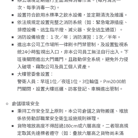
次、每季消毒一次)。
設置符合飲用水標準之飲水設備，並定期清洗及維護。
依法規規定設置完整之消防系統（如：緊急電源插座、
排煙設備、逃生指示燈、滅火器、安全逃生通道）。
消防設備檢查：１次／年；消防演習：1次／半年。
進出本公司工作場所一律刷卡門禁管制，及設置監視系
統24小時監視出入口，非本公司員工無法自行出入。下
班後關閉進出大門鐵門，且啟動保全系統，避免外力侵
入破壞、竊取公司及員工個人資產。
大樓管委會設置：
警衛人員：早班1位／夜班1位，3位輪值，Pm20:00前
門關閉，設置大樓巡邏、訪客登記、車輛進出管制。
倉儲環境安全
秉持工作安全至上原則，本公司倉儲之貨物搬運、堆放
係依勞動部職業安全衛生設施規則辧理。
貨物堆放高度不得超過180cm或六層高度，二者限高規
定取其先達標者遵守（如：疊放六層高之貨物尚未滿