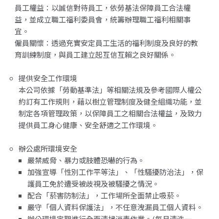
員工權益：以誠信對待員工，依勞基法保障員工合法權
益，並成立職工福利委員會，統籌辦理職工福利相關事
宜。
僱員關懷：透過充實安定員工生活的福利制度及良好的教
育訓練制度，與員工建立起互信互賴之良好關係。
提供安全工作環境
本公司依據「勞動基準法」等相關法規及參考國際人權公
約訂有工作規則，藉以樹立管理制度及健全組織功能，並
制定各項管理政策，以保障員工之相關合法權益，及致力
提供員工身心健康、安全舒適之工作環境。
辦公處所環境安全
嚴禁威脅、暴力或肢體恐嚇的行為。
加強宣導「性別工作平等法」、「性騷擾防治法」，保
護員工免於遭受被歧視及被騷擾之情況。
配合「菸害防制法」，工作場所全面禁止吸菸。
嚴守「個人資料保護法」，不任意洩漏員工個人資料。
辦公環境定期進行全面清掃消毒作業。(每月清洗一