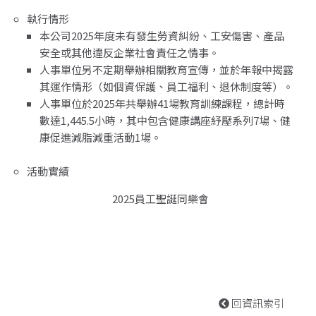
執行情形
本公司2025年度未有發生勞資糾紛、工安傷害、產品
安全或其他違反企業社會責任之情事。
人事單位另不定期舉辦相關教育宣傳，並於年報中揭露
其運作情形（如個資保護、員工福利、退休制度等）。
人事單位於2025年共舉辦41場教育訓練課程，總計時
數達1,445.5小時，其中包含健康講座紓壓系列7場、健
康促進減脂減重活動1場。
活動實績
2025員工聖誕同樂會
回資訊索引