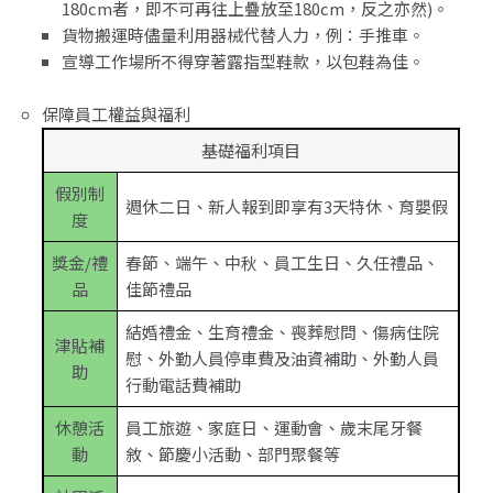
180cm者，即不可再往上疊放至180cm，反之亦然)。
貨物搬運時儘量利用器械代替人力，例：手推車。
宣導工作場所不得穿著露指型鞋款，以包鞋為佳。
保障員工權益與福利
基礎福利項目
假別制
週休二日、新人報到即享有3天特休、育嬰假
度
獎金/禮
春節、端午、中秋、員工生日、久任禮品、
品
佳節禮品
結婚禮金、生育禮金、喪葬慰問、傷病住院
津貼補
慰、外勤人員停車費及油資補助、外勤人員
助
行動電話費補助
休憩活
員工旅遊、家庭日、運動會、歲末尾牙餐
動
敘、節慶小活動、部門聚餐等