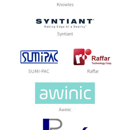
Knowles
Syntiant
SUMI-PAC
Raffar
Awinic