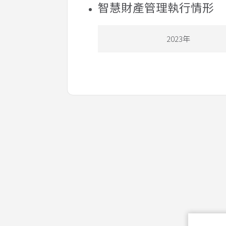
智慧財產管理執行情形
2023年