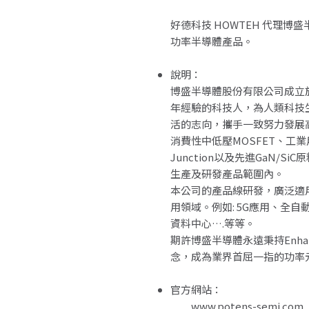
好德科技 HOWTEH 代理博盛半導體
功率半導體產品。
說明：
博盛半導體股份有限公司成立於2
年經驗的科技人，為人類科技
活的志向，攜手一致努力發展
消費性中低壓MOSFET、工業用
Junction以及先進GaN/
生產及研發產品範圍內。
本公司的產品線研發，廣泛適
用領域。例如: 5G應用、全
資料中心….等等。
期許博盛半導體永遠秉持Enhancin
念，成為業界首屈一指的功率
官方網站：
www.potens-semi.com