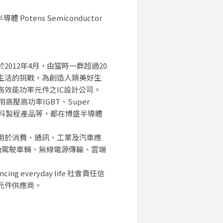
 Potens Semiconductor
012年4月，由當時一群超過20
生活的挑戰，為創造人類美好生
高效能功率元件之IC設計公司。
高壓高功率IGBT、Super
SiC原料製程產品等，都在博盛半導體
用於消費、通訊、工業及汽車應
自動駕駛車輛、無線電源傳輸、雲端
g everyday life 社會責任信
元件供應商。