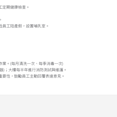
工定期健康檢查。
。
性員工陪產假，設置哺乳室。
業。(每月清洗一次、每季消毒一次)
器)；大樓每半年進行消防測試與維護。
重要性，鼓勵員工主動回覆表達意見。