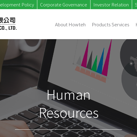
velopment Policy
Corporate Governance
Investor Relation
About Howteh
Products Services
Human
Resources