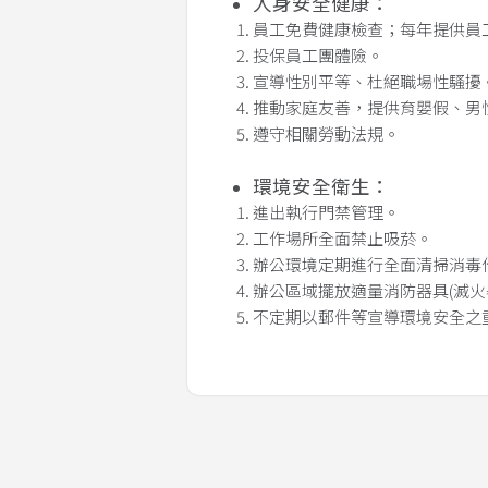
人身安全健康：
員工免費健康檢查；每年提供員
投保員工團體險。
宣導性別平等、杜絕職場性騷擾
推動家庭友善，提供育嬰假、男
遵守相關勞動法規。
環境安全衛生：
進出執行門禁管理。
工作場所全面禁止吸菸。
辦公環境定期進行全面清掃消毒作
辦公區域擺放適量消防器具(滅火
不定期以郵件等宣導環境安全之