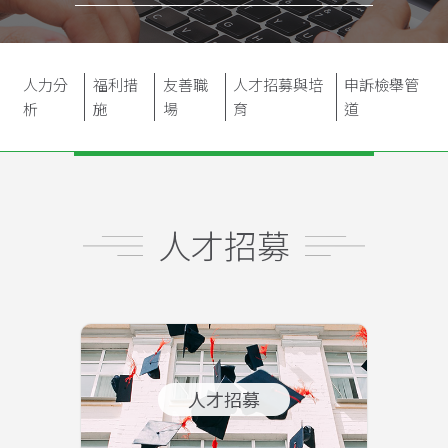
人力分
福利措
友善職
人才招募與培
申訴檢舉管
析
施
場
育
道
人才招募
人才招募