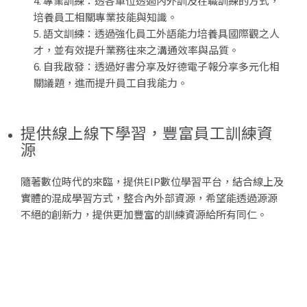
專業訓練：透各單位透過內外訓及在職訓練的方式，
培養員工相關專業技能與知識。
語文訓練：透過強化員工外語能力培養具國際觀之人
才，並有效提升業務往來之溝通效率與品質。
自我啟發：透過好書分享及好德電子報分享多元化相
關議題，進而提升員工自我能力。
提供線上線下學習，豐富員工訓練資
源
隨著數位時代的來臨，提供EIP數位學習平台，結合線上及
實體的混成學習方式，整合內外部資源，希望能透過源源
不絕的創新力，提供更加豐富的訓練資源給所有同仁。