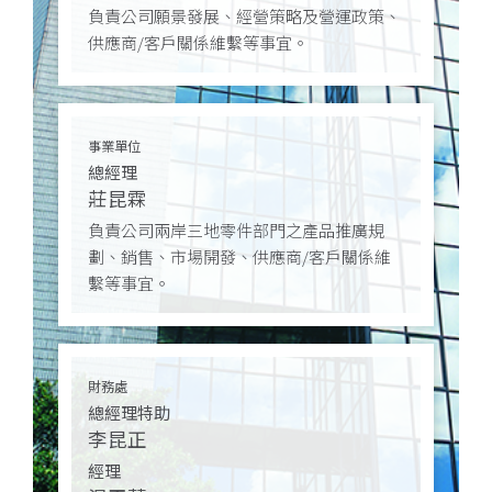
負責公司願景發展、經營策略及營運政策、
供應商/客戶關係維繫等事宜。
事業單位
總經理
莊昆霖
負責公司兩岸三地零件部門之產品推廣規
劃、銷售、市場開發、供應商/客戶關係維
繫等事宜。
財務處
總經理特助
李昆正
經理