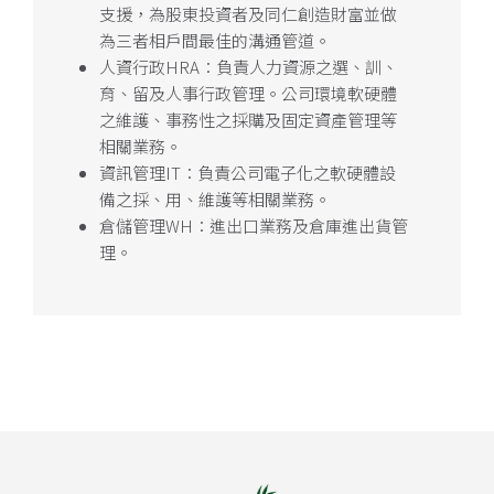
支援，為股東投資者及同仁創造財富並做
為三者相戶間最佳的溝通管道。
人資行政HRA：負責人力資源之選、訓、
育、留及人事行政管理。公司環境軟硬體
之維護、事務性之採購及固定資產管理等
相關業務。
資訊管理IT：負責公司電子化之軟硬體設
備之採、用、維護等相關業務。
倉儲管理WH：進出口業務及倉庫進出貨管
理。